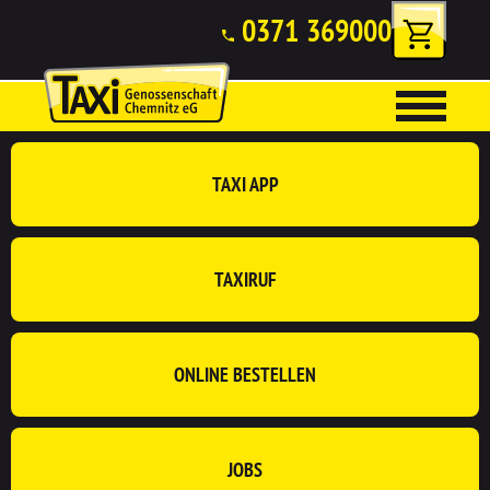
0371 369000
TAXI APP
TAXIRUF
ONLINE BESTELLEN
JOBS