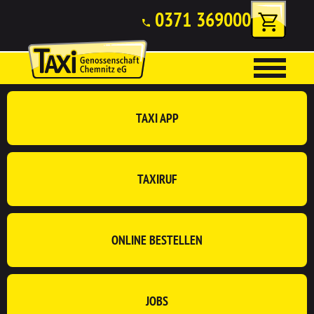
0371 369000
TAXI APP
TAXIRUF
ONLINE BESTELLEN
JOBS