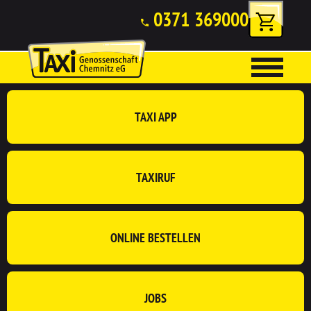
0371 369000
TAXI APP
TAXIRUF
ONLINE BESTELLEN
JOBS